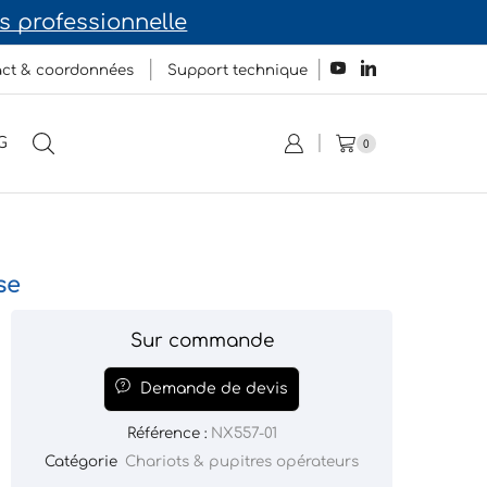
vrez notre site dédié au domaine médical
ct & coordonnées
Support technique
G
0
se
Sur commande
Demande de devis
Référence :
NX557-01
Catégorie
Chariots & pupitres opérateurs