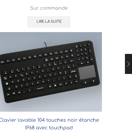
Sur commande
LIRE LA SUITE
Clavier lavable 104 touches noir étanche
IP68 avec touchpad