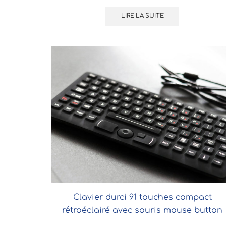
LIRE LA SUITE
Clavier durci 91 touches compact
rétroéclairé avec souris mouse button