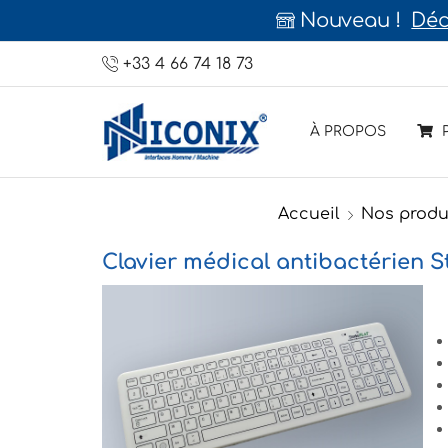
Nouveau !
Déc
+33 4 66 74 18 73
À PROPOS
P
Accueil
Nos produ
Clavier médical antibactérien St