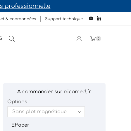
 professionnelle
ct & coordonnées
Support technique
G
0
A commander sur
nicomed.fr
Options :
Effacer