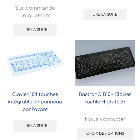
afficheur 4×20 caractères
Sur commande
interface RS232
LIRE LA SUITE
uniquement
LIRE LA SUITE
Clavier 104 touches
Bastron® B10 – Clavier
intégrable en panneau
tactile High-Tech
par l’avant
Nous contacter
LIRE LA SUITE
CHOIX DES OPTIONS