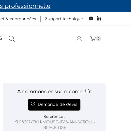
 professionnelle
ct & coordonnées
Support technique
G
0
A commander sur
nicomed.fr
Demande de devis
Référence :
KH18207/TKH-MOUSE-IP68-AM-SCROLL-
BLACK-USB