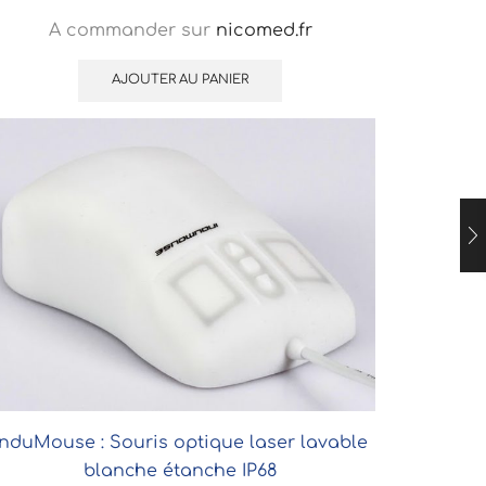
A commander sur
nicomed.fr
AJOUTER AU PANIER
InduMouse : Souris optique laser lavable
blanche étanche IP68