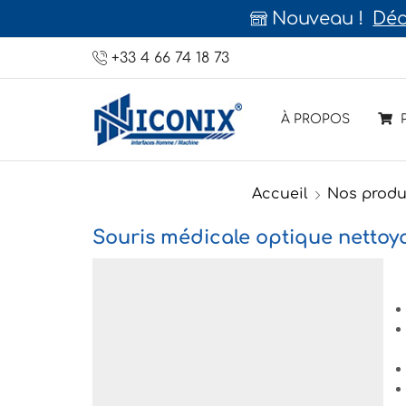
Nouveau !
Déc
+33 4 66 74 18 73
À PROPOS
P
Accueil
Nos produ
Souris médicale optique nettoy