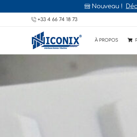
Nouveau !
Déc
+33 4 66 74 18 73
À PROPOS
P