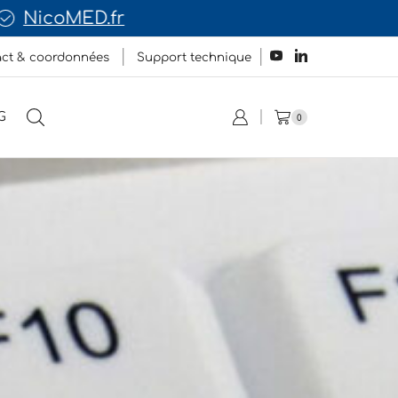
icoMED.fr
ct & coordonnées
Support technique
G
0