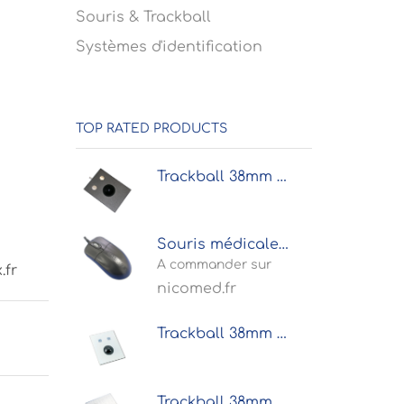
Souris & Trackball
Systèmes d'identification
TOP RATED PRODUCTS
Trackball 38mm industrielle 2 boutons intégrable par l'avant
Souris médicale optique nettoyable noire antibactérienne
A commander sur
.fr
nicomed.fr
Trackball 38mm industrielle 2 boutons microswitchs intégrable par l'avant
Trackball 38mm industrielle 1 bouton face avant inox intégrable par l’avant