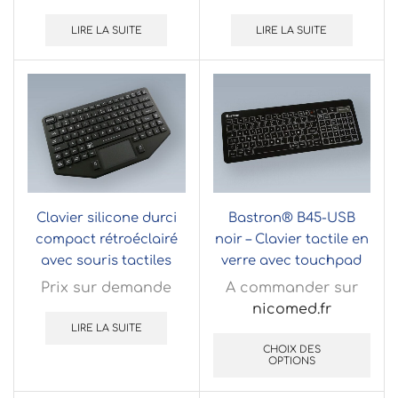
(OEM)
boitier de table bas
profil
LIRE LA SUITE
LIRE LA SUITE
Clavier silicone durci
Bastron® B45-USB
compact rétroéclairé
noir – Clavier tactile en
avec souris tactiles
verre avec touchpad
pour applications
Prix sur demande
A commander sur
mobiles
nicomed.fr
LIRE LA SUITE
CHOIX DES
OPTIONS