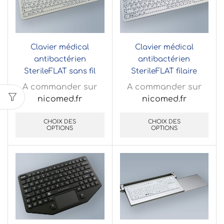
Clavier médical
Clavier médical
antibactérien
antibactérien
SterileFLAT sans fil
SterileFLAT filaire
A commander sur
A commander sur
nicomed.fr
nicomed.fr
CHOIX DES
CHOIX DES
OPTIONS
OPTIONS