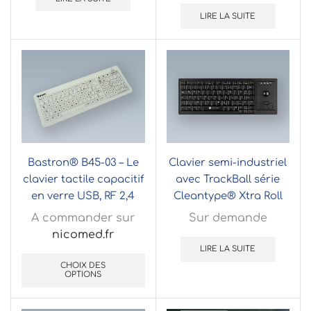
LIRE LA SUITE
Bastron® B45-03 – Le
Clavier semi-industriel
clavier tactile capacitif
avec TrackBall série
en verre USB, RF 2,4
Cleantype® Xtra Roll
Ghz et Bluetooth®
A commander sur
Sur demande
nicomed.fr
LIRE LA SUITE
CHOIX DES
OPTIONS