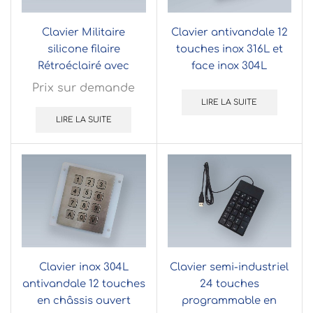
Clavier Militaire
Clavier antivandale 12
silicone filaire
touches inox 316L et
Rétroéclairé avec
face inox 304L
souris et trackball
revêtement titanium
Prix sur demande
intégrés intégrable par
noir en châssis ouvert
LIRE LA SUITE
l’avant
(OEM)
LIRE LA SUITE
Clavier inox 304L
Clavier semi-industriel
antivandale 12 touches
24 touches
en châssis ouvert
programmable en