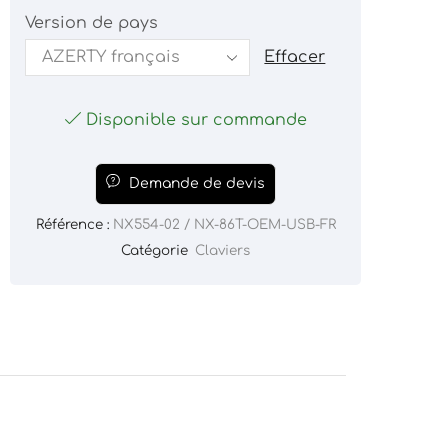
Version de pays
Effacer
Disponible sur commande
Demande de devis
Référence :
NX554-02 / NX-86T-OEM-USB-FR
Catégorie
Claviers