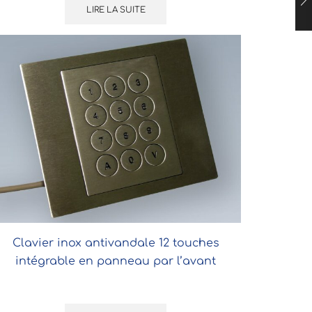
LIRE LA SUITE
Clavier inox antivandale 12 touches
intégrable en panneau par l’avant