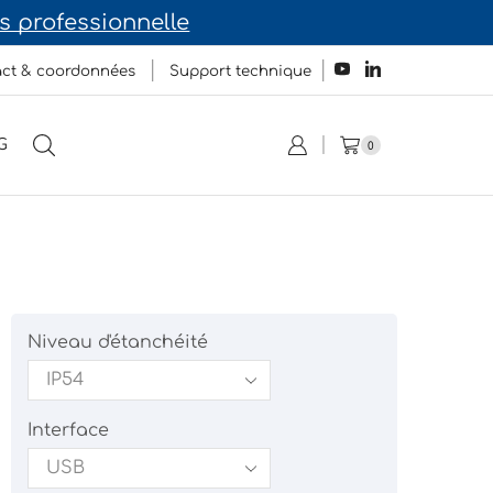
Découvrez notre site dédié a
ct & coordonnées
Support technique
G
0
Niveau d'étanchéité
Interface