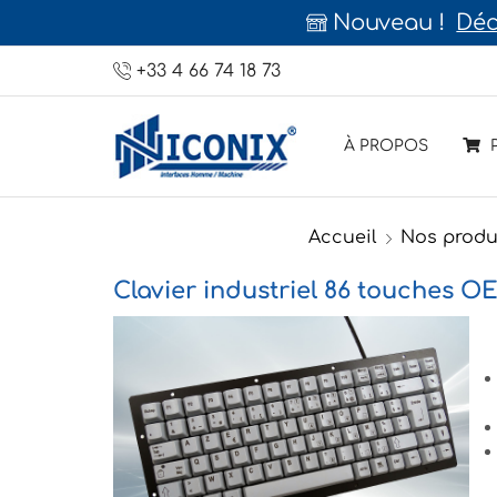
vrez notre gamme de claviers mécaniques p
+33 4 66 74 18 73
À PROPOS
P
Accueil
Nos produ
Clavier industriel 86 touches O