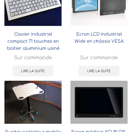
Clavier industriel
Ecran LCD industriel
compact 71 touches en
Wide en châssis VESA
boitier aluminium usiné
IP54 ou IP65 grand froid
Sur commande
Sur commande
LIRE LA SUITE
LIRE LA SUITE
Pupitre opérateur mobile
Ecran médical ACL® OR-